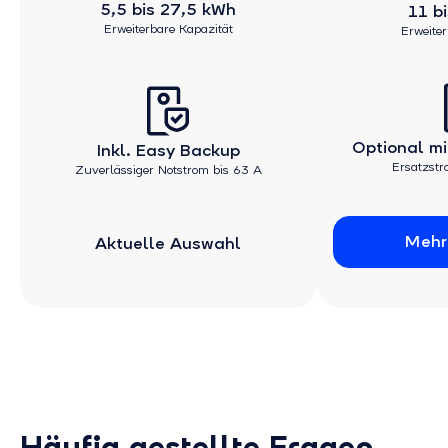
5,5 bis 27,5 kWh
11 b
Erweiterbare Kapazität
Erweiter
Optional m
Inkl. Easy Backup
Ersatzstr
Zuverlässiger Notstrom bis 63 A
Mehr
Aktuel
Aktuelle Auswahl
Häufig gestellte Fragen