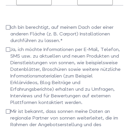
Bei
Bei
Interesse
Interesse
an
an
Ich bin berechtigt, auf meinem Dach oder einer
Wallboxen
Notstrom
anderen Fläche (z. B. Carport) Installationen
auswählen
auswählen
durchführen zu lassen.*
Bitte bestätigen Sie dieses Feld
Ja, ich möchte Informationen per E-Mail, Telefon,
SMS usw. zu aktuellen und neuen Produkten und
Dienstleistungen von sonnen, wie beispielsweise
Datenblätter, Broschüren sowie weitere nützliche
Informationsmaterialien (zum Beispiel
Erklärvideos, Blog Beiträge und
Erfahrungsberichte) erhalten und zu Umfragen,
Interviews und für Bewertungen auf externen
Plattformen kontaktiert werden.
Bitte bestätigen Sie dieses Feld
Mir ist bekannt, dass sonnen meine Daten an
regionale Partner von sonnen weiterleitet, die im
Rahmen der Angebotserstellung und des