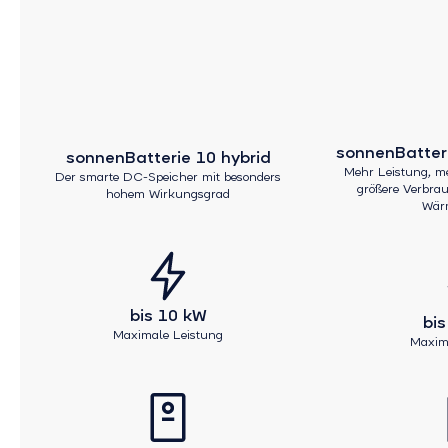
sonnenBatter
sonnenBatterie 10 hybrid
Mehr Leistung, me
Der smarte DC-Speicher mit besonders
größere Verbra
hohem Wirkungsgrad
Wär
bis 10 kW
bi
Maximale Leistung
Maxim