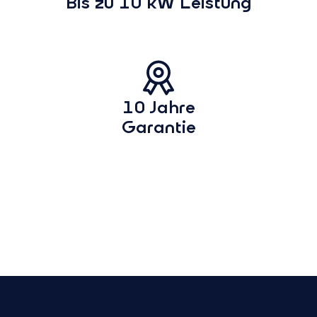
Bis zu 10 kW Leistung
10 Jahre
Garantie
Flexibel skalieren,
Zuverläs
smart nutzen
Ersatzst
Mit skalierbarer Speichergröße
Mit Easy Back
von 5,5 bis 27,5 kWh immer
Hausanschlüs