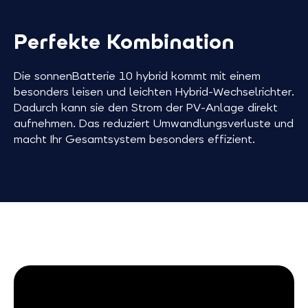
passend dimensioniert. Der
auch bei Stro
leichte, leise Wechselrichter mit
versorgt – ink
Perfekte Kombination
weitem MPP-Spannungsbereich
Nachladen be
ermöglicht maximale
Schwarzstartf
Die sonnenBatterie 10 hybrid kommt mit einem
Planungsspielräume.
besonders leisen und leichten Hybrid-Wechselrichter.
Dadurch kann sie den Strom der PV-Anlage direkt
aufnehmen. Das reduziert Umwandlungsverluste und
macht Ihr Gesamtsystem besonders effizient.