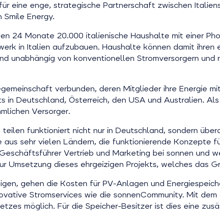
 für eine enge, strategische Partnerschaft zwischen Italie
 Smile Energy.
hsten 24 Monate 20.000 italienische Haushalte mit einer P
werk in Italien aufzubauen. Haushalte können damit ihren 
nd unabhängig von konventionellen Stromversorgern und r
egemeinschaft verbunden, deren Mitglieder ihre Energie m
ts in Deutschland, Österreich, den USA und Australien. A
lichen Versorger.
teilen funktioniert nicht nur in Deutschland, sondern übera
aus sehr vielen Ländern, die funktionierende Konzepte fü
 Geschäftsführer Vertrieb und Marketing bei sonnen und wei
 zur Umsetzung dieses ehrgeizigen Projekts, welches das Grö
eigen, gehen die Kosten für PV-Anlagen und Energiespeiche
novative Stromservices wie die sonnenCommunity. Mit dem 
etzes möglich. Für die Speicher-Besitzer ist dies eine zus