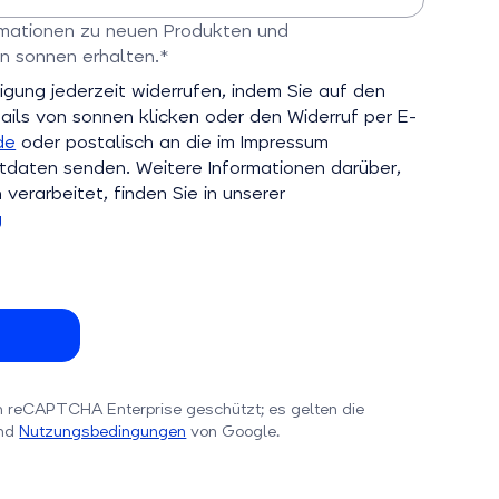
n
ormationen zu neuen Produkten und
n sonnen erhalten.*
ld
ligung jederzeit widerrufen, indem Sie auf den
ils von sonnen klicken oder den Widerruf per E-
de
oder postalisch an die im Impressum
aten senden. Weitere Informationen darüber,
verarbeitet, finden Sie in unserer
g
h reCAPTCHA Enterprise geschützt; es gelten die
nd
Nutzungsbedingungen
von Google.