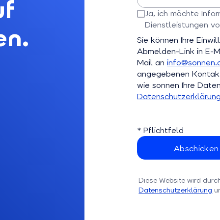
uf
Bitte E-Mail-Adresse eingebe
Ja, ich möchte Inf
Dienstleistungen vo
en.
Bitte bestätigen Sie dieses Fe
Sie können Ihre Einwil
Abmelden-Link in E-Ma
Mail an
info@sonnen.
angegebenen Kontaktd
wie sonnen Ihre Daten 
Datenschutzerklärun
* Pflichtfeld
Diese Website wird durc
Datenschutzerklärung
u