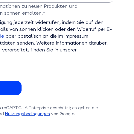
n
ormationen zu neuen Produkten und
n sonnen erhalten.*
ld
ligung jederzeit widerrufen, indem Sie auf den
ils von sonnen klicken oder den Widerruf per E-
de
oder postalisch an die im Impressum
aten senden. Weitere Informationen darüber,
verarbeitet, finden Sie in unserer
g
h reCAPTCHA Enterprise geschützt; es gelten die
nd
Nutzungsbedingungen
von Google.