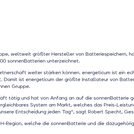
ppe, weltweit größter Hersteller von Batteriespeichern, h
0 sonnenBatterien unterzeichnet.
artnerschaft weiter stärken können. energeticum ist ein ec
t. Damit ist energeticum der größte Installateur von Batte
onnen Gruppe.
chäft tätig und hat von Anfang an auf die sonnenBatterie
 vergleichbares System am Markt, welches das Preis-Leistun
unsere Entscheidung jeden Tag“, sagt Robert Specht, Ges
CH-Region, welche die sonnenBatterie und die dazugehöri