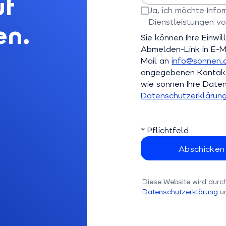
uf
Bitte E-Mail-Adresse eingebe
Ja, ich möchte Inf
Dienstleistungen vo
en.
Bitte bestätigen Sie dieses Fe
Sie können Ihre Einwil
Abmelden-Link in E-Ma
Mail an
info@sonnen.
angegebenen Kontaktd
wie sonnen Ihre Daten 
Datenschutzerklärun
* Pflichtfeld
Diese Website wird durc
Datenschutzerklärung
u