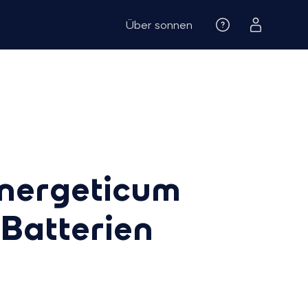
Über sonnen
energeticum
Batterien