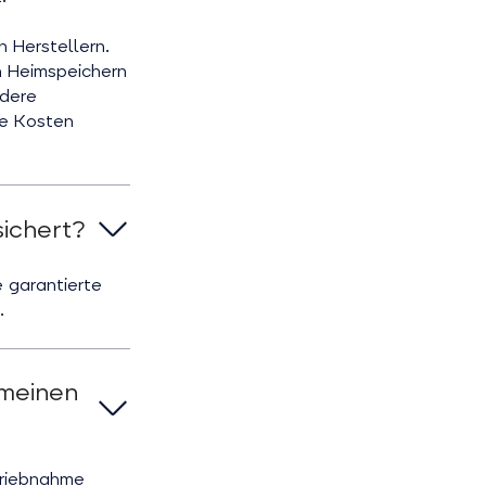
 Herstellern.
n Heimspeichern
ndere
te Kosten
ichert?
 garantierte
.
emeinen
triebnahme