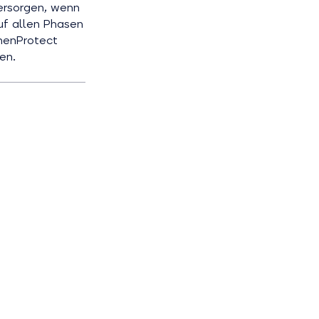
ersorgen, wenn
uf allen Phasen
nnenProtect
en.