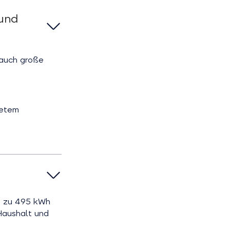
 und
 auch große
detem
is zu 495 kWh
Haushalt und