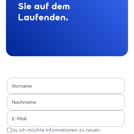
Sie auf dem
Laufenden.
Vorname
Bitte Vornamen eingeben
Nachname
Bitte Nachname eingeben
E-Mail
Bitte E-Mail-Adresse eingeben
Ja, ich möchte Informationen zu neuen